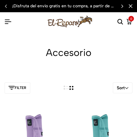
¡disfruta del envío gratis en tu compra, a partir de $3,000 mxn
0
Accesorio
Sort
FILTER