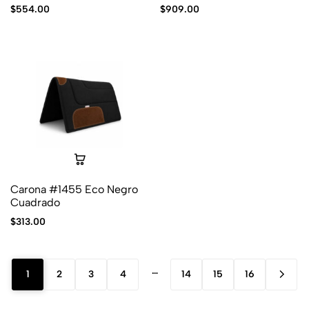
$
554.00
$
909.00
Carona #1455 Eco Negro
Cuadrado
$
313.00
…
1
2
3
4
14
15
16