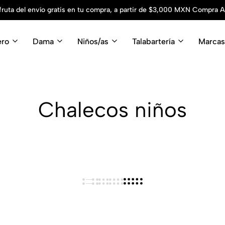
fruta del envío gratis en tu compra, a partir de $3,000 MXN
Compra A
ero
Dama
Niños/as
Talabartería
Marcas
Chalecos niños