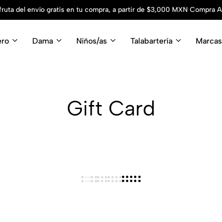
fruta del envío gratis en tu compra, a partir de $3,000 MXN
Compra A
ero
Dama
Niños/as
Talabartería
Marcas
Gift Card