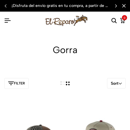
¡disfruta del envío gratis en tu compra, a partir de $3,000 mxn
0
Gorra
Sort
FILTER