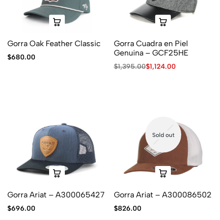
Gorra Oak Feather Classic
Gorra Cuadra en Piel
Genuina – GCF25HE
$
680.00
$
1,395.00
$
1,124.00
Sold out
Gorra Ariat – A300065427
Gorra Ariat – A300086502
$
696.00
$
826.00