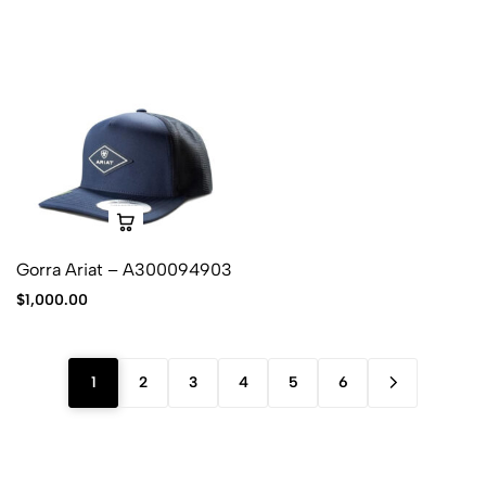
Gorra Ariat – A300094903
$
1,000.00
1
2
3
4
5
6