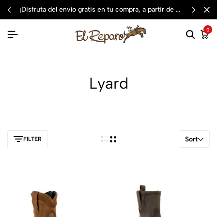
¡disfruta del envío gratis en tu compra, a partir de $3,000 mxn
0
Lyard
Sort
FILTER