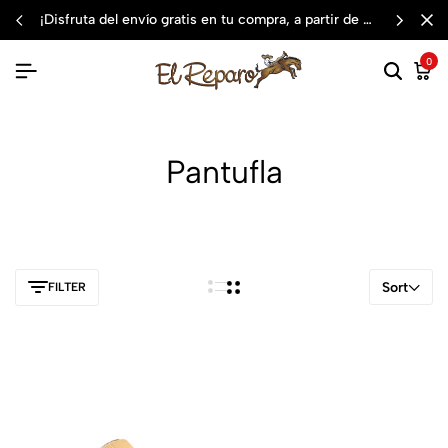
¡disfruta del envío gratis en tu compra, a partir de $3,000 mxn
0
Pantufla
Sort
FILTER