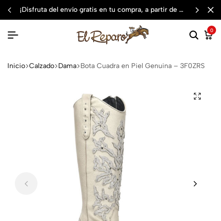
¡disfruta del envío gratis en tu compra, a partir de $3,000 mxn
0
Inicio
Calzado
Dama
Bota Cuadra en Piel Genuina – 3F0ZRS