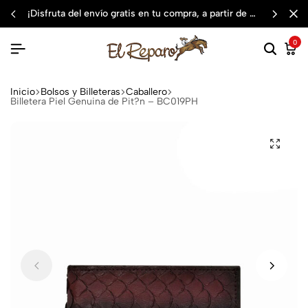
¡disfruta del envío gratis en tu compra, a partir de $3,000 mxn
0
Inicio
Bolsos y Billeteras
Caballero
Billetera Piel Genuina de Pit?n – BC019PH