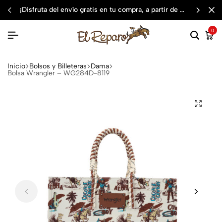
¡disfruta del envío gratis en tu compra, a partir de $3,000 mxn
0
Inicio
Bolsos y Billeteras
Dama
Bolsa Wrangler – WG284D-8119