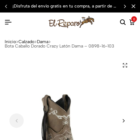
¡disfruta del envío gratis en tu compra, a partir de $3,000 mxn
0
Inicio
Calzado
Dama
Bota Caballo Dorado Crazy Latón Dama – 0898-16-103