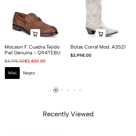
Mocasín F. Cuadra Tejido
Botas Corral Mod. A3521
Piel Genuina – Q94TEBU
$
3,998.00
$
4,195.00
$
3,400.00
Miel
Negro
Recently Viewed