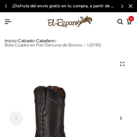
¡disfruta del envío gratis en tu compra, a partir de $3,000 mxn
0
Inicio
Calzado
Caballero
Bota Cuadra en Piel Genuina de Bovino – 1J2YRS