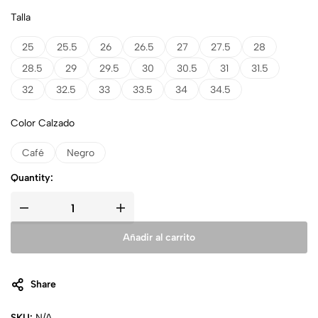
Talla
25
25.5
26
26.5
27
27.5
28
28.5
29
29.5
30
30.5
31
31.5
32
32.5
33
33.5
34
34.5
Color Calzado
Café
Negro
Quantity:
Añadir al carrito
Share
SKU:
N/A