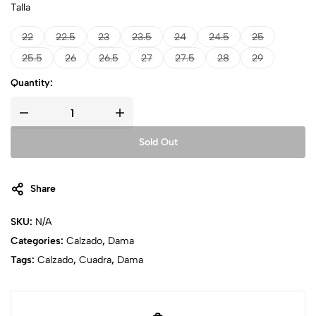
Talla
22
22.5
23
23.5
24
24.5
25
25.5
26
26.5
27
27.5
28
29
Quantity:
Sold Out
Share
SKU:
N/A
Categories:
Calzado
,
Dama
Tags:
Calzado
,
Cuadra
,
Dama