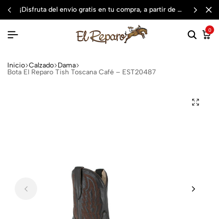
¡disfruta del envío gratis en tu compra, a partir de $3,000 mxn
0
Inicio
Calzado
Dama
Bota El Reparo Tish Toscana Café – EST20487