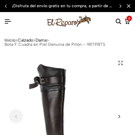
¡disfruta del envío gratis en tu compra, a partir de $3,000 mxn
0
Inicio
Calzado
Dama
Bota F. Cuadra en Piel Genuina de Pitón – 98TPBTS