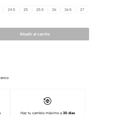
24.5
25
25.5
26
26.5
27
Añadir al carrito
ranco
s
Haz tu cambio máximo a
30 días