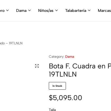
fruta del envío gratis en tu compra, a partir de $3,000 MXN
Compra A
ero
Dama
Niños/as
Talabartería
Marcas
nado – 19TLNLN
Category:
Dama
Bota F. Cuadra en 
19TLNLN
In Stock
$
5,095.00
Talla