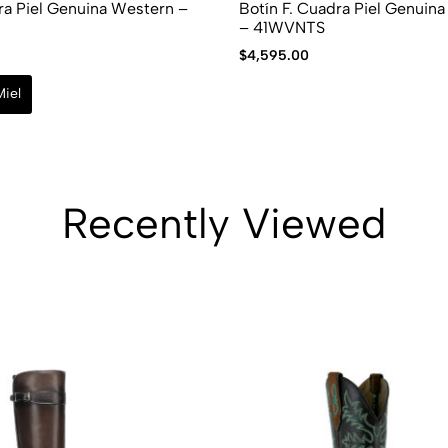
a Piel Genuina Western –
Botín F. Cuadra Piel Genuin
– 41WVNTS
$
4,595.00
Miel
Recently Viewed