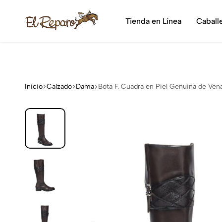
¡Dis
Tienda en Línea
Caball
El
La
Reparo
tienda
vaquera
más
grande
Inicio
Calzado
Dama
Bota F. Cuadra en Piel Genuina de Ve
de
México