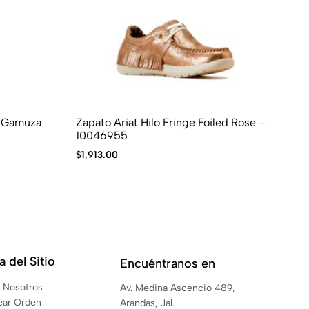
l Gamuza
Zapato Ariat Hilo Fringe Foiled Rose –
Bo
10046955
Bl
$
1,913.00
$
3
 del Sitio
Encuéntranos en
 Nosotros
Av. Medina Ascencio 489,
ear Orden
Arandas, Jal.