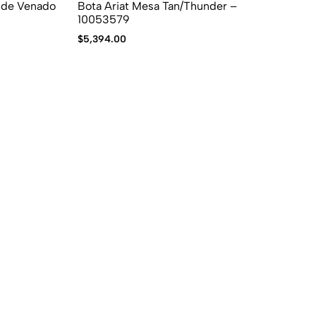
a de Venado
Bota Ariat Mesa Tan/Thunder –
Bo
10053579
– 
$
5,394.00
$
4