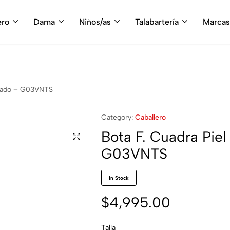
fruta del envío gratis en tu compra, a partir de $3,000 MXN
Compra A
ero
Dama
Niños/as
Talabartería
Marcas
enado – G03VNTS
Category:
Caballero
Bota F. Cuadra Pie
G03VNTS
In Stock
$
4,995.00
Talla