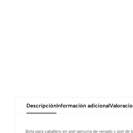
Descripción
Información adicional
Valoracio
Bota para caballero en piel genuina de venado y piel de 