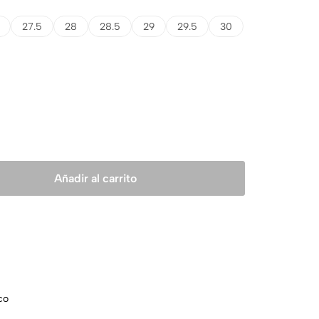
27.5
28
28.5
29
29.5
30
Añadir al carrito
co