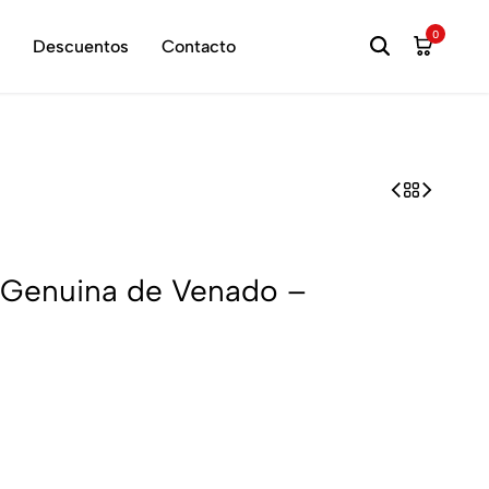
hora
0
Descuentos
Contacto
l Genuina de Venado –