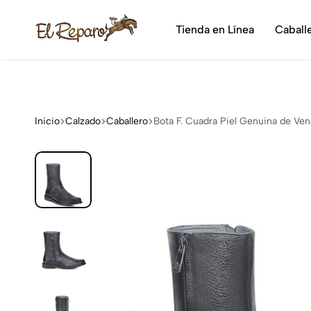
¡Dis
Tienda en Línea
Caball
El
La
Reparo
tienda
vaquera
más
grande
Inicio
Calzado
Caballero
Bota F. Cuadra Piel Genuina de V
de
México