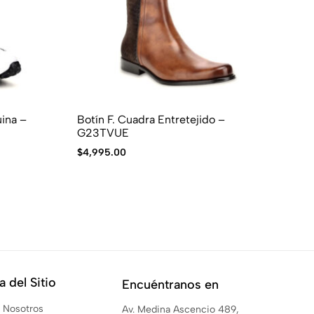
Botín F. Cuadra Entretejido –
Bo
G23TVUE
$
4
$
4,995.00
 del Sitio
Encuéntranos en
 Nosotros
Av. Medina Ascencio 489,