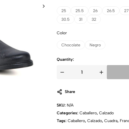
25
25.5
26
26.5
27
30.5
31
32
Color
Chocolate
Negro
Quantity:
Share
SKU:
N/A
Categories:
Caballero
,
Calzado
Tags:
Caballero
,
Calzado
,
Cuadra
,
Fran