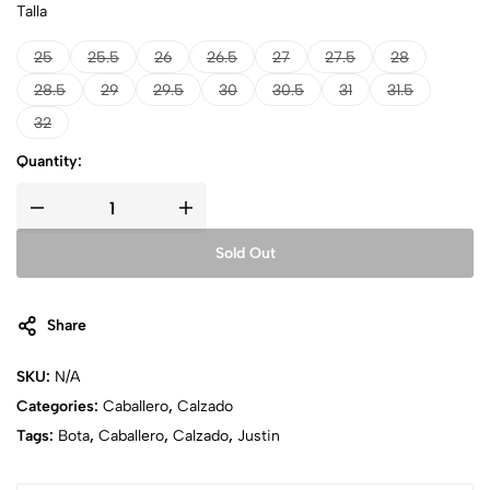
Talla
25
25.5
26
26.5
27
27.5
28
28.5
29
29.5
30
30.5
31
31.5
32
Quantity:
Sold Out
Share
SKU:
N/A
Categories:
Caballero
,
Calzado
Tags:
Bota
,
Caballero
,
Calzado
,
Justin