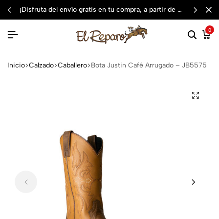
¡disfruta del envío gratis en tu compra, a partir de $3,000 mxn
0
Inicio
Calzado
Caballero
Bota Justin Café Arrugado – JB5575