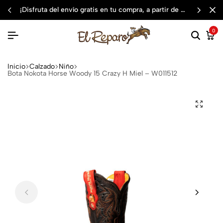
¡disfruta del envío gratis en tu compra, a partir de $3,000 mxn
0
Inicio
Calzado
Niño
Bota Nokota Horse Woody 15 Crazy H Miel – W011512