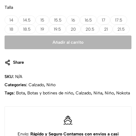
Talla
14
14.5
15
15.5
16
16.5
17
17.5
18
18.5
19
19.5
20
20.5
21
21.5
Añadir al carrito
Share
SKU:
N/A
Categories:
Calzado
,
Niño
Tags:
Bota
,
Botas y botines de niño
,
Calzado
,
Niña
,
Niño
,
Nokota
Envío:
Rápido y Seguro
Contamos con envíos a casi