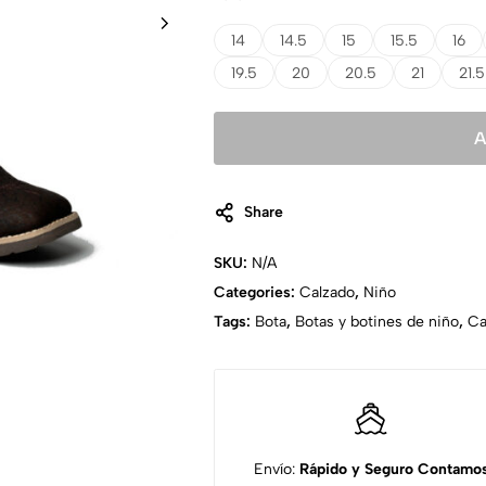
14
14.5
15
15.5
16
19.5
20
20.5
21
21.5
A
Share
SKU:
N/A
Categories:
Calzado
,
Niño
Tags:
Bota
,
Botas y botines de niño
,
Ca
Envío:
Rápido y Seguro
Contamo