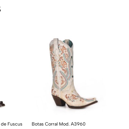
s
a de Fuscus
Botas Corral Mod. A3960
Bo