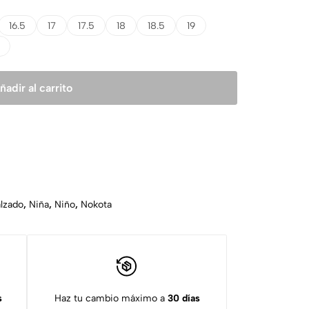
16.5
17
17.5
18
18.5
19
ñadir al carrito
lzado
,
Niña
,
Niño
,
Nokota
s
Haz tu cambio máximo a
30 días