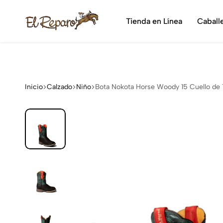
¡Dis
Tienda en Línea
Caball
El
La
Reparo
tienda
vaquera
más
grande
Inicio
Calzado
Niño
Bota Nokota Horse Woody 15 Cuello de 
de
México