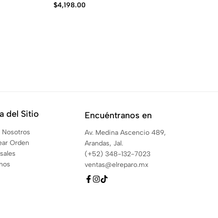
32
$
4,198.00
$
5
 del Sitio
Encuéntranos en
 Nosotros
Av. Medina Ascencio 489,
ear Orden
Arandas, Jal.
sales
(+52) 348-132-7023
anos
ventas@elreparo.mx