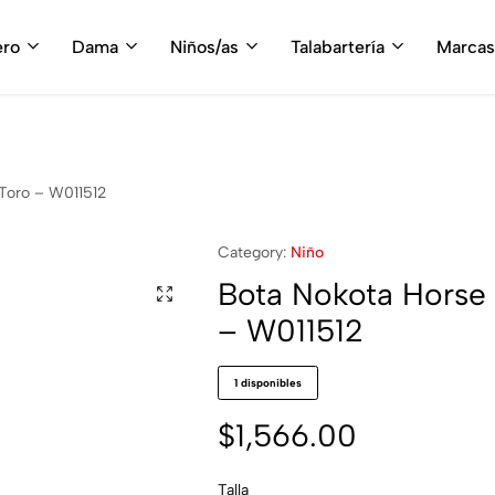
fruta del envío gratis en tu compra, a partir de $3,000 MXN
Compra A
ero
Dama
Niños/as
Talabartería
Marcas
Toro – W011512
Category:
Niño
Bota Nokota Horse
– W011512
1 disponibles
$
1,566.00
Talla