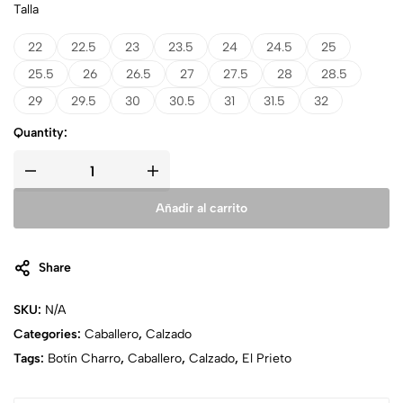
Talla
22
22.5
23
23.5
24
24.5
25
25.5
26
26.5
27
27.5
28
28.5
29
29.5
30
30.5
31
31.5
32
Quantity:
Añadir al carrito
Share
SKU:
N/A
Categories:
Caballero
,
Calzado
Tags:
Botín Charro
,
Caballero
,
Calzado
,
El Prieto