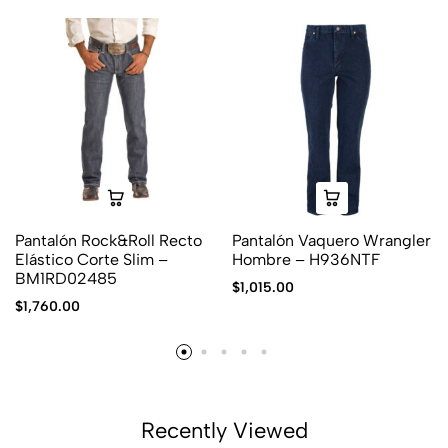
Pantalón Rock&Roll Recto
Pantalón Vaquero Wrangler
Elástico Corte Slim –
Hombre – H936NTF
BM1RD02485
$
1,015.00
$
1,760.00
Recently Viewed