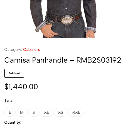
Category:
Caballero
Camisa Panhandle – RMB2S03192
Sold out
$
1,440.00
Talla
L
M
S
XL
XS
XXL
Quantity: