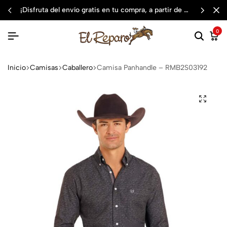
¡disfruta del envío gratis en tu compra, a partir de $3,000 mxn
0
Inicio
Camisas
Caballero
Camisa Panhandle – RMB2S03192