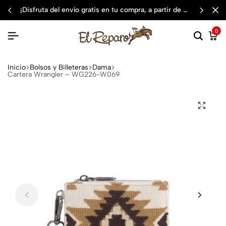
¡disfruta del envío gratis en tu compra, a partir de $3,000 mxn
0
Inicio
Bolsos y Billeteras
Dama
Cartera Wrangler – WG226-W069