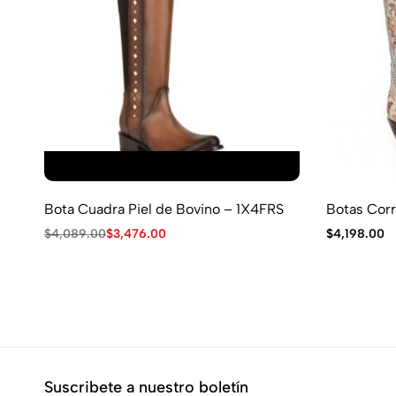
FLASH SALE
FLASH SALE
FLASH SALE
FLASH SALE
FLASH SALE
FLASH SALE
FLASH SALE
FLASH SALE
FLASH SALE
FLASH SALE
FLASH SALE
15% OFF
15% OFF
15% OFF
15% OFF
15% OFF
15% OFF
15% OFF
15% OFF
15% OFF
15% OFF
15% OFF
Bota Cuadra Piel de Bovino – 1X4FRS
Botas Cor
$
4,089.00
$
3,476.00
$
4,198.00
Suscribete a nuestro boletín