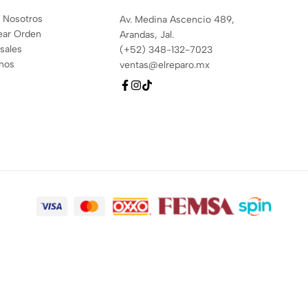
 Nosotros
Av. Medina Ascencio 489,
ear Orden
Arandas, Jal.
sales
(+52) 348-132-7023
anos
ventas@elreparo.mx