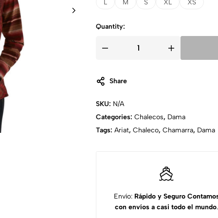
L
M
S
XL
XS
Quantity:
Share
SKU:
N/A
Categories:
Chalecos
,
Dama
Tags:
Ariat
,
Chaleco
,
Chamarra
,
Dama
Envío:
Rápido y Seguro
Contamo
con envíos a casi todo el mundo
.