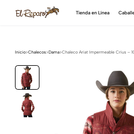
¡Dis
Tienda en Línea
Caball
El
La
Reparo
tienda
vaquera
más
grande
Inicio
Chalecos
Dama
Chaleco Ariat Impermeable Crius – 
de
México