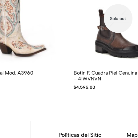
Sold out
ral Mod. A3960
Botín F. Cuadra Piel Genuin
– 41WVNVN
$
4,595.00
Políticas del Sitio
Mapa