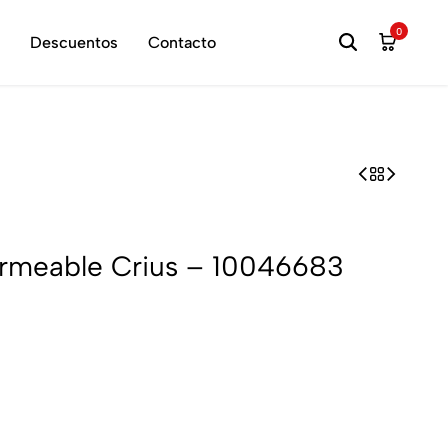
hora
0
Descuentos
Contacto
ermeable Crius – 10046683