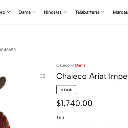
fruta del envío gratis en tu compra, a partir de $3,000 MXN
Compra A
ero
Dama
Niños/as
Talabartería
Marcas
10046683
Category:
Dama
Chaleco Ariat Imp
In Stock
$
1,740.00
Talla