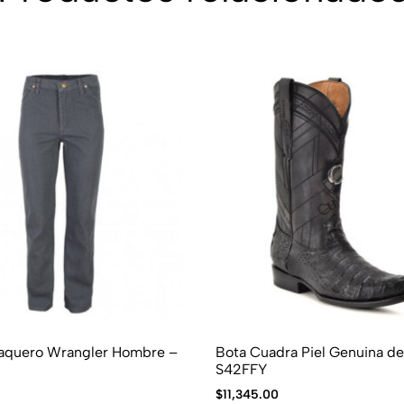
Vaquero Wrangler Hombre –
Bota Cuadra Piel Genuina d
S42FFY
$
11,345.00