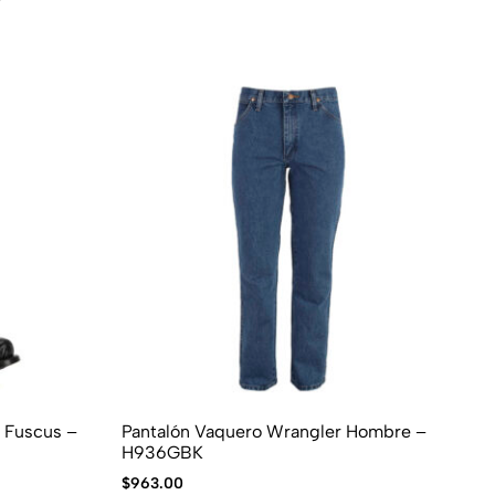
e Fuscus –
Pantalón Vaquero Wrangler Hombre –
Bo
H936GBK
10
$
963.00
$
5