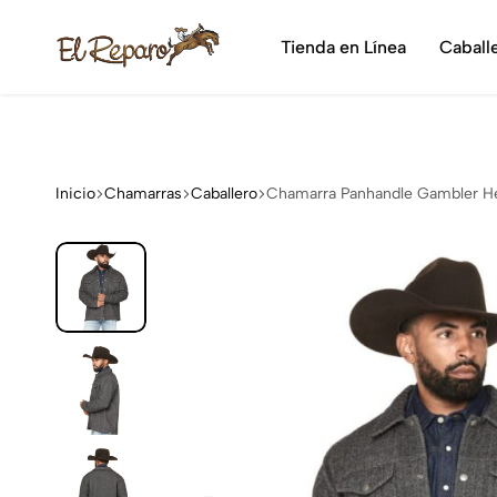
¡Dis
Tienda en Línea
Caball
El
La
Reparo
tienda
vaquera
más
grande
Inicio
Chamarras
Caballero
Chamarra Panhandle Gambler H
de
México