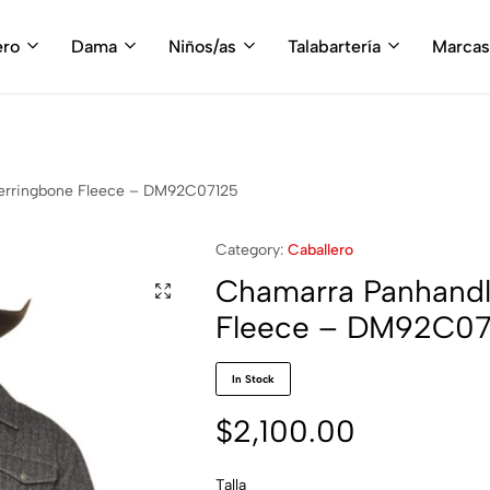
fruta del envío gratis en tu compra, a partir de $3,000 MXN
Compra A
ero
Dama
Niños/as
Talabartería
Marcas
erringbone Fleece – DM92C07125
Category:
Caballero
Chamarra Panhandl
Fleece – DM92C07
In Stock
$
2,100.00
Talla