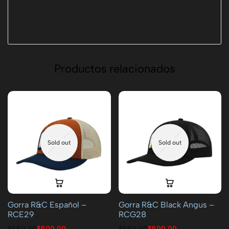
Productos relacionados
Sold out
Sold out
Gorra R&C Español –
Gorra R&C Black Angus –
RCE29
RCG28
$
550.00
$
500.00
$
550.00
$
500.00