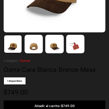
Category:
Gorras
Gorra Cara Blanca Bronze Mesa
1 disponibles
$
749.00
Añadir al carrito
-
$
749.00