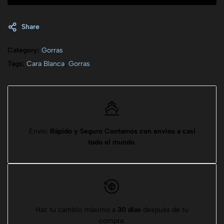
Share
Category:
Gorras
Tags:
Cara Blanca
,
Gorras
Envío:
Rápido y Seguro
Contamos con envíos a casi
todo el mundo
.
Haz tu cambio máximo a
30 días
después de tu
compra.