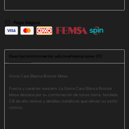
Pago Seguro
Descripción
Información adicional
Valoraciones (0)
Gorra Cara Blanca Bronze Mesa
Fuerza y carácter western. La Gorra Cara Blanca Bronze
Mesa destaca por su combinación de tonos tierra, bordado
CB de alto relieve y detalles metálicos que elevan su estilo
rústico.