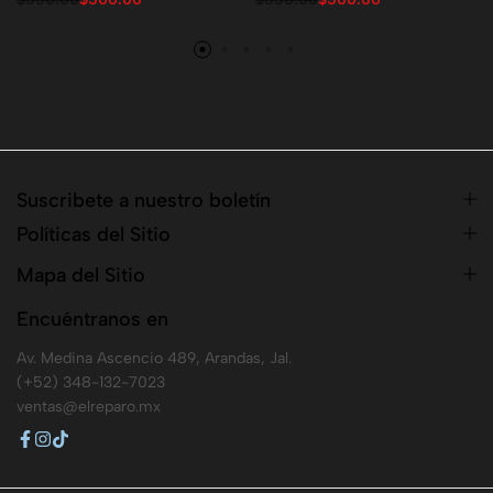
Suscribete a nuestro boletín
Políticas del Sitio
Mapa del Sitio
Encuéntranos en
Av. Medina Ascencio 489, Arandas, Jal.
(+52) 348-132-7023
ventas@elreparo.mx