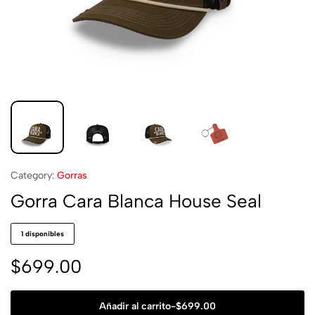
Category:
Gorras
Gorra Cara Blanca House Seal
1 disponibles
$
699.00
Añadir al carrito
-
$
699.00