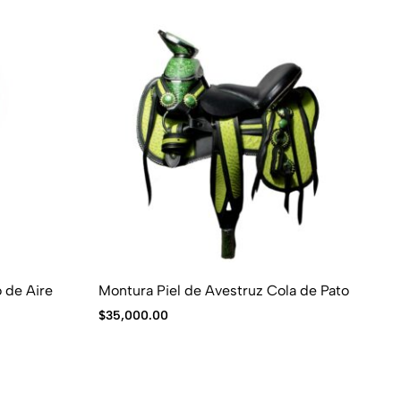
 de Aire
Montura Piel de Avestruz Cola de Pato
Mo
$
35,000.00
$
4