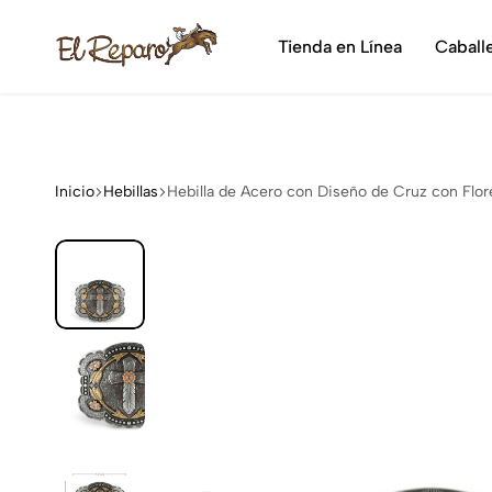
¡Dis
Tienda en Línea
Caball
El
La
Reparo
tienda
vaquera
más
grande
Inicio
Hebillas
Hebilla de Acero con Diseño de Cruz con Flor
de
México