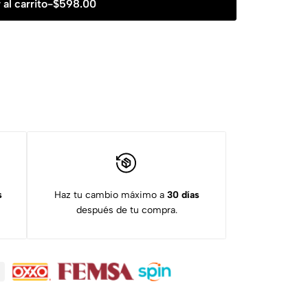
 al carrito
-
$
598.00
s
Haz tu cambio máximo a
30 días
después de tu compra.