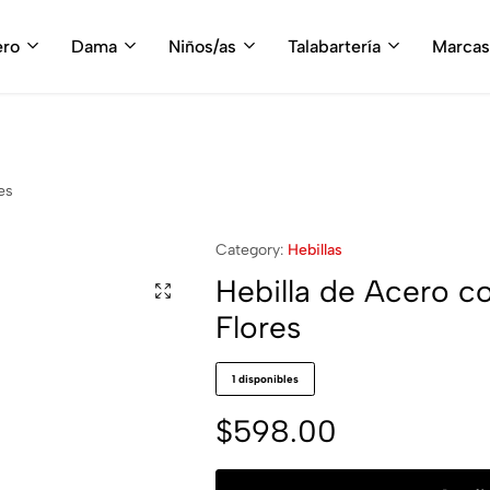
fruta del envío gratis en tu compra, a partir de $3,000 MXN
Compra A
ero
Dama
Niños/as
Talabartería
Marcas
es
Category:
Hebillas
Hebilla de Acero c
Flores
1 disponibles
$
598.00