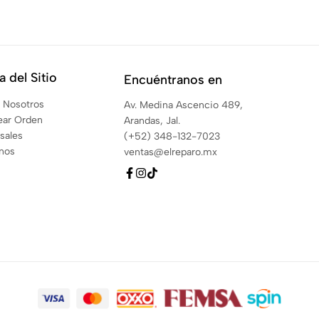
 del Sitio
Encuéntranos en
 Nosotros
Av. Medina Ascencio 489,
ear Orden
Arandas, Jal.
sales
(+52) 348-132-7023
anos
ventas@elreparo.mx