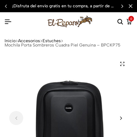
¡disfruta del envío gratis en tu compra, a partir de $3,000 mxn
0
Inicio
Accesorios
Estuches
Mochila Porta Sombreros Cuadra Piel Genuina – BPCKP75