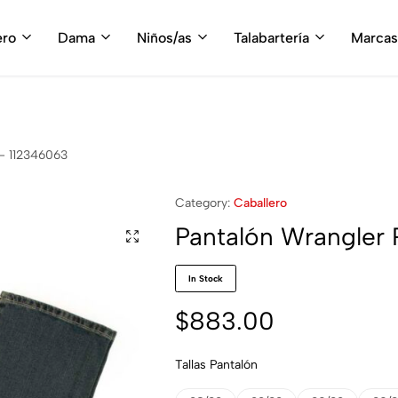
fruta del envío gratis en tu compra, a partir de $3,000 MXN
Compra A
ero
Dama
Niños/as
Talabartería
Marcas
 – 112346063
Category:
Caballero
Pantalón Wrangler 
In Stock
$
883.00
Tallas Pantalón