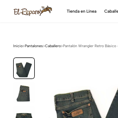
¡Dis
Tienda en Línea
Caball
El
La
Reparo
tienda
vaquera
más
grande
Inicio
Pantalones
Caballero
Pantalón Wrangler Retro Básico
de
México