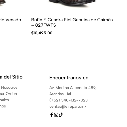
 de Venado
Botín F. Cuadra Piel Genuina de Caimán
Bo
– 827FWTS
10
$
10,495.00
$
4
 del Sitio
Encuéntranos en
 Nosotros
Av. Medina Ascencio 489,
ear Orden
Arandas, Jal.
sales
(+52) 348-132-7023
anos
ventas@elreparo.mx