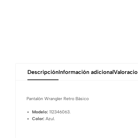
Descripción
Información adicional
Valoracio
Pantalón Wrangler Retro Básico
Modelo:
112346063.
Color:
Azul.