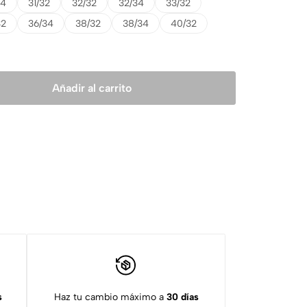
34
31/32
32/32
32/34
33/32
32
36/34
38/32
38/34
40/32
Añadir al carrito
s
Haz tu cambio máximo a
30 días