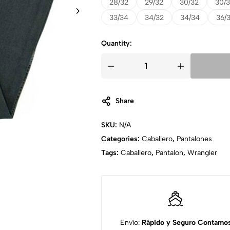
28/32
29/32
30/32
30/
33/34
34/32
34/34
36/
Quantity:
Share
SKU:
N/A
Categories:
Caballero
,
Pantalones
Tags:
Caballero
,
Pantalon
,
Wrangler
Envío:
Rápido y Seguro
Contamo