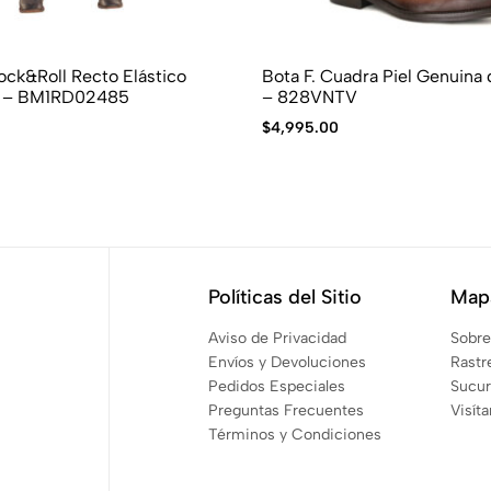
ock&Roll Recto Elástico
Bota F. Cuadra Piel Genuina
m – BM1RD02485
– 828VNTV
$
4,995.00
Políticas del Sitio
Mapa
Aviso de Privacidad
Sobre
Envíos y Devoluciones
Rastr
Pedidos Especiales
Sucur
Preguntas Frecuentes
Visít
Términos y Condiciones