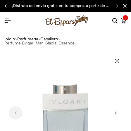
¡disfruta del envío gratis en tu compra, a partir de $3,000 mxn
0
Inicio
Perfumería
Caballero
Perfume Bvlgari Man Glacial Essence