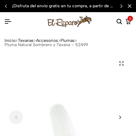
¡disfruta del envío gratis en tu compra, a partir de $3,000 mxn
0
Inicio
Texanas
Accesorios
Plumas
Pluma Natural Sombrero y Texana – 52499