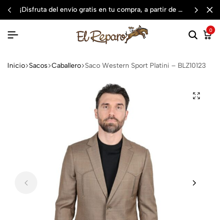
¡disfruta del envío gratis en tu compra, a partir de $3,000 mxn
0
Inicio
Sacos
Caballero
Saco Western Sport Platini – BLZ10123