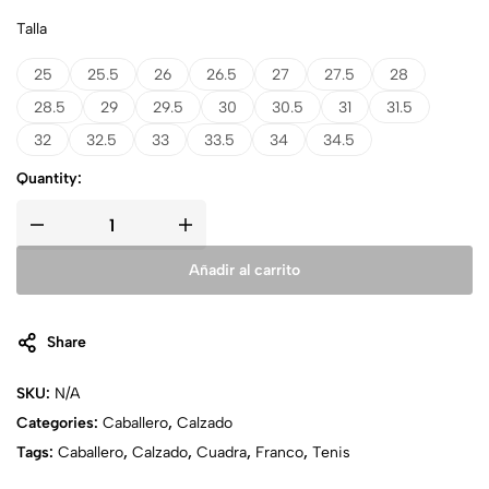
Talla
25
25.5
26
26.5
27
27.5
28
28.5
29
29.5
30
30.5
31
31.5
32
32.5
33
33.5
34
34.5
Quantity:
Añadir al carrito
Share
SKU:
N/A
Categories:
Caballero
,
Calzado
Tags:
Caballero
,
Calzado
,
Cuadra
,
Franco
,
Tenis