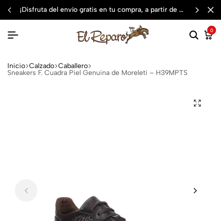
¡disfruta del envío gratis en tu compra, a partir de $3,000 mxn
0
Inicio
Calzado
Caballero
Sneakers F. Cuadra Piel Genuina de Moreleti – H39MPTS