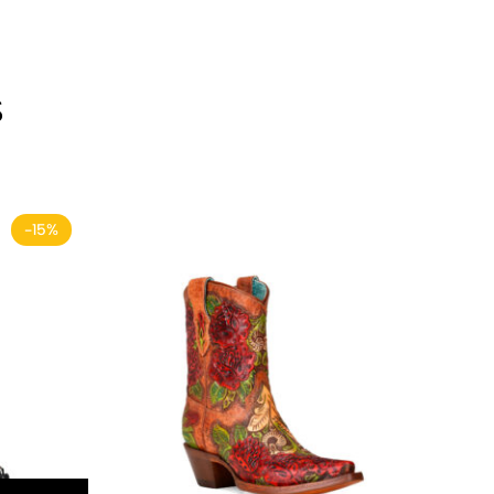
s
-15%