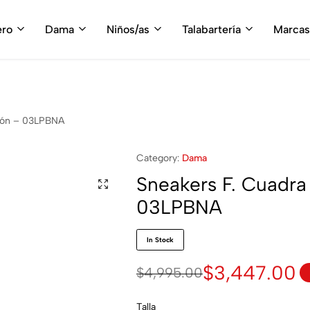
fruta del envío gratis en tu compra, a partir de $3,000 MXN
Compra A
ero
Dama
Niños/as
Talabartería
Marcas
itón – 03LPBNA
Category:
Dama
Sneakers F. Cuadra
03LPBNA
In Stock
$
3,447.00
$
4,995.00
Talla