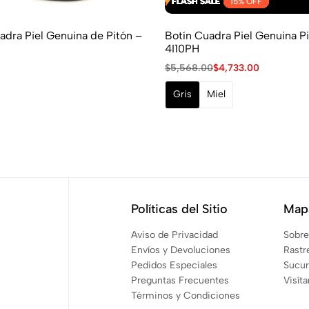
FLASH SALE
FLASH SALE
FLASH SALE
FLASH SALE
FLASH SALE
FLASH SALE
FLASH SALE
FLASH SALE
FLASH SALE
FLASH SALE
FLASH SALE
15% OFF
15% OFF
15% OFF
15% OFF
15% OFF
15% OFF
15% OFF
15% OFF
15% OFF
15% OFF
15% OFF
uadra Piel Genuina de Pitón –
Botín Cuadra Piel Genuina P
4I10PH
$
5,568.00
$
4,733.00
Gris
Miel
Políticas del Sitio
Mapa
Aviso de Privacidad
Sobre
Envíos y Devoluciones
Rastr
Pedidos Especiales
Sucur
Preguntas Frecuentes
Visít
Términos y Condiciones