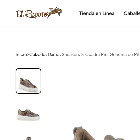
¡Dis
Tienda en Línea
Caball
El
La
Reparo
tienda
vaquera
más
grande
Inicio
Calzado
Dama
Sneakers F. Cuadra Piel Genuina de P
de
México