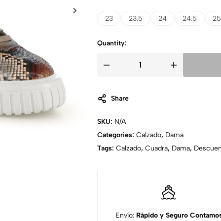
23
23.5
24
24.5
25
Quantity:
Share
SKU:
N/A
Categories:
Calzado
,
Dama
Tags:
Calzado
,
Cuadra
,
Dama
,
Descue
Envío:
Rápido y Seguro
Contamo