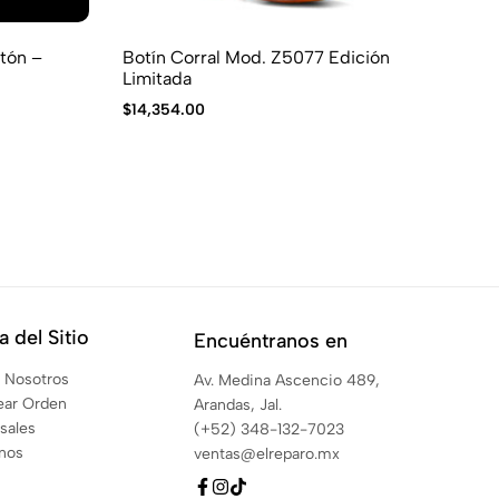
itón –
Botín Corral Mod. Z5077 Edición
Bo
Limitada
$
6
$
14,354.00
C
 del Sitio
Encuéntranos en
 Nosotros
Av. Medina Ascencio 489,
ear Orden
Arandas, Jal.
sales
(+52) 348-132-7023
anos
ventas@elreparo.mx