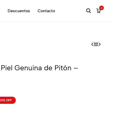
hora
0
Descuentos
Contacto
 Piel Genuina de Pitón –
31% OFF