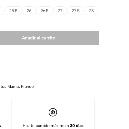
25.5
26
26.5
27
27.5
28
Añadir al carrito
ntos Mama
,
Franco
s
Haz tu cambio máximo a
30 días