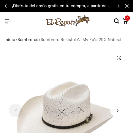
¡disfruta del envío gratis en tu compra, a partir de $3,000 mxn
0
Inicio
Sombreros
Sombrero Resistol All My Ex’s 20X Natural