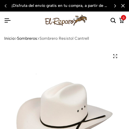
¡disfruta del envío gratis en tu compra, a partir de $3,000 mxn
0
Inicio
Sombreros
Sombrero Resistol Cantrell