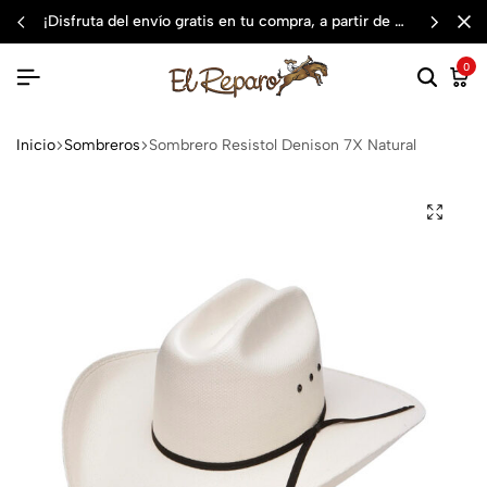
¡disfruta del envío gratis en tu compra, a partir de $3,000 mxn
0
Inicio
Sombreros
Sombrero Resistol Denison 7X Natural