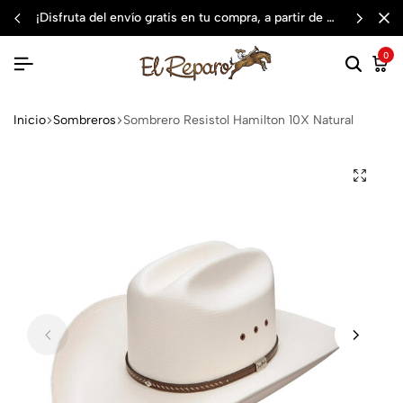
¡disfruta del envío gratis en tu compra, a partir de $3,000 mxn
0
Inicio
Sombreros
Sombrero Resistol Hamilton 10X Natural