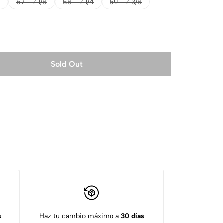
7
57 - 7 1/8
58 - 7 1/4
59 - 7 3/8
Sold Out
s
Haz tu cambio máximo a
30 días