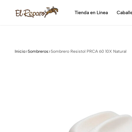
¡Dis
Tienda en Línea
Caball
El
La
Reparo
tienda
vaquera
más
grande
Inicio
Sombreros
Sombrero Resistol PRCA 60 10X Natural
de
México