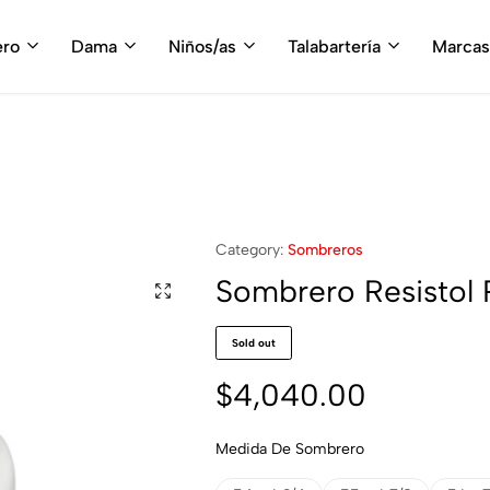
fruta del envío gratis en tu compra, a partir de $3,000 MXN
Compra A
ero
Dama
Niños/as
Talabartería
Marcas
Category:
Sombreros
Sombrero Resistol
Sold out
$
4,040.00
Medida De Sombrero