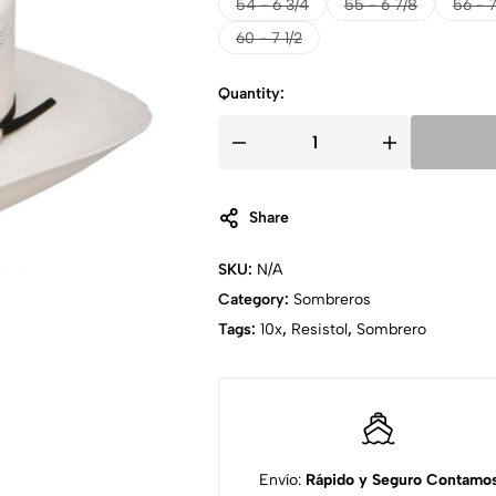
54 - 6 3/4
55 - 6 7/8
56 - 
60 - 7 1/2
Quantity:
Share
SKU:
N/A
Category:
Sombreros
Tags:
10x
,
Resistol
,
Sombrero
Envío:
Rápido y Seguro
Contamo