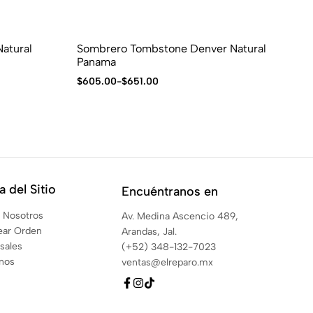
Natural
Sombrero Tombstone Denver Natural
So
Panama
$
1
$
605.00
-
$
651.00
 del Sitio
Encuéntranos en
 Nosotros
Av. Medina Ascencio 489,
ear Orden
Arandas, Jal.
sales
(+52) 348-132-7023
anos
ventas@elreparo.mx