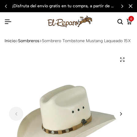
¡disfruta del envío gratis en tu compra, a partir de $3,000 mxn
0
Inicio
Sombreros
Sombrero Tombstone Mustang Laqueado 15X