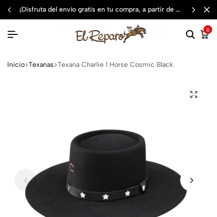
¡disfruta del envío gratis en tu compra, a partir de $3,000 mxn
0
Inicio
Texanas
Texana Charlie 1 Horse Cosmic Black