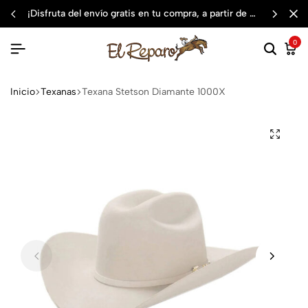
¡disfruta del envío gratis en tu compra, a partir de $3,000 mxn
0
Inicio
Texanas
Texana Stetson Diamante 1000X