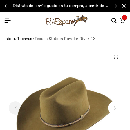
¡disfruta del envío gratis en tu compra, a partir de $3,000 mxn
0
Inicio
Texanas
Texana Stetson Powder River 4X