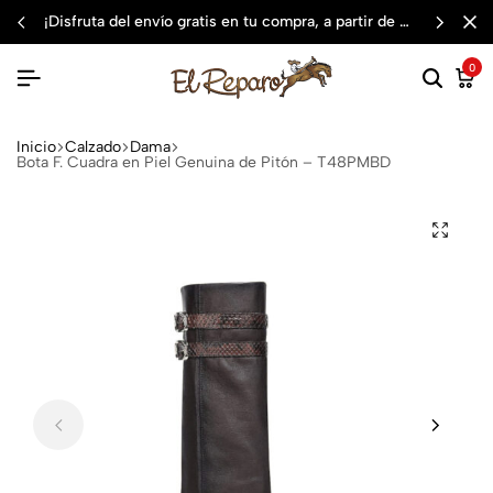
¡disfruta del envío gratis en tu compra, a partir de $3,000 mxn
0
Inicio
Calzado
Dama
Bota F. Cuadra en Piel Genuina de Pitón – T48PMBD