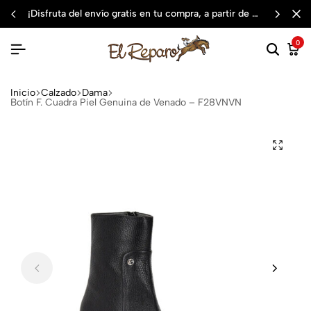
¡disfruta del envío gratis en tu compra, a partir de $3,000 mxn
0
Inicio
Calzado
Dama
Botín F. Cuadra Piel Genuina de Venado – F28VNVN