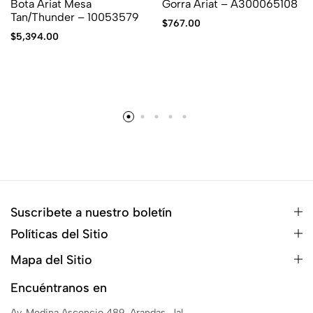
Bota Ariat Mesa
Gorra Ariat – A300065108
Tan/Thunder – 10053579
$
767.00
$
5,394.00
Suscribete a nuestro boletín
Políticas del Sitio
Mapa del Sitio
Encuéntranos en
Av. Medina Ascencio 489, Arandas, Jal.