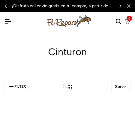
¡disfruta del envío gratis en tu compra, a partir de $3,000 mxn
0
Cinturon
Sort
FILTER