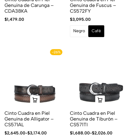
Genuina de Carunga –
Genuina de Fuscus –
CDA38KA
CS572FY
$
1,479.00
$
3,095.00
Negro
Café
-26%
Cinto Cuadra en Piel
Cinto Cuadra en Piel
Genuina de Alligator –
Genuina de Tiburón –
CS571AL
CS571TI
$
2,645.00
-
$
3,174.00
$
1,688.00
-
$
2,026.00