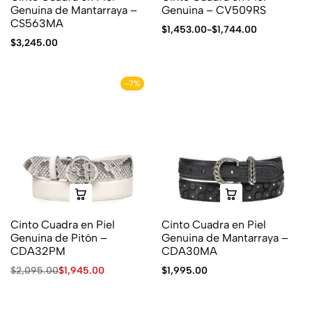
Genuina de Mantarraya –
Genuina – CV509RS
CS563MA
$
1,453.00
-
$
1,744.00
$
3,245.00
-7%
Cinto Cuadra en Piel
Cinto Cuadra en Piel
Genuina de Pitón –
Genuina de Mantarraya –
CDA32PM
CDA30MA
$
2,095.00
$
1,945.00
$
1,995.00