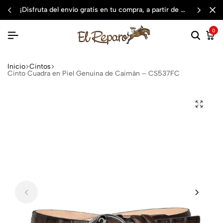
¡disfruta del envío gratis en tu compra, a partir de $3,000 mxn
0
Inicio
Cintos
Cinto Cuadra en Piel Genuina de Caimán – CS537FC